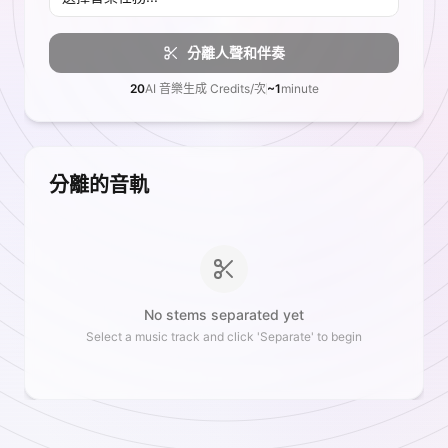
分離人聲和伴奏
20
AI 音樂生成 Credits/次
~1
minute
分離的音軌
No stems separated yet
Select a music track and click 'Separate' to begin