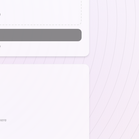
)
e
here