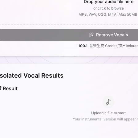
Drop your audio file here
or click to browse
MP3, WAV, OGG, M4A (Max 50MB
Remove Vocals
100
AI 音樂生成 Credits/次
~1
minut
Isolated Vocal Results
Result
Upload a file to start
Your instrumental version will appear 