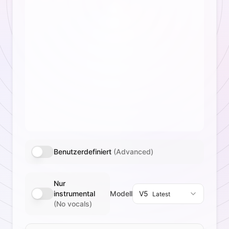
Benutzerdefiniert
(Advanced)
Nur
instrumental
Modell
V5
Latest
Select AI Music Generator Ver
(No vocals)